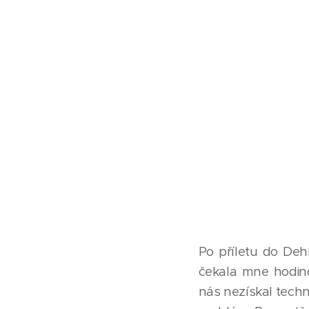
Po příletu do Deh
čekala mne hodino
nás nezískal techn