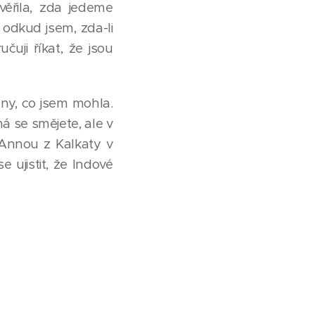
věřila, zda jedeme
odkud jsem, zda-li
uji říkat, že jsou
hny, co jsem mohla.
á se smějete, ale v
u Annou z Kalkaty v
 ujistit, že Indové