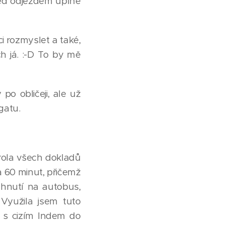
řed odjezdem úplně
ci rozmyslet a také,
ch já. :-D To by mě
po obličeji, ale už
gatu.
trola všech dokladů
a 60 minut, přičemž
běhnutí na autobus,
Využila jsem tuto
m s cizím Indem do