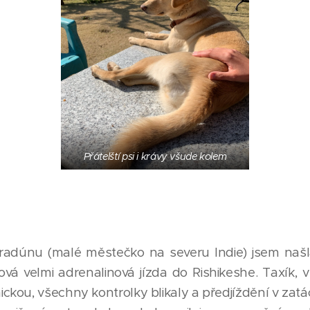
Přátelští psi i krávy všude kolem
radúnu (malé městečko na severu Indie) jsem našl
vá velmi adrenalinová jízda do Rishikeshe. Taxík, 
ickou, všechny kontrolky blikaly a předjíždění v za