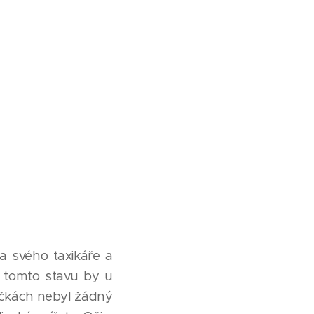
a svého taxikáře a
v tomto stavu by u
táčkách nebyl žádný