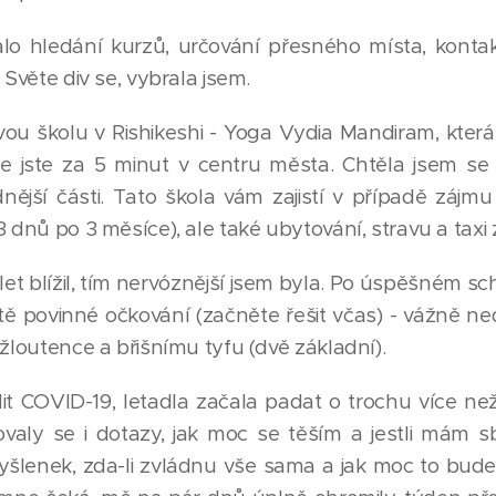
lo hledání kurzů, určování přesného místa, konta
 Světe div se, vybrala jsem.
ou školu v Rishikeshi - Yoga Vydia Mandiram, která 
, že jste za 5 minut v centru města. Chtěla jsem 
nější části. Tato škola vám zajistí v případě zájm
 dnů po 3 měsíce), ale také ubytování, stravu a taxi 
et blížil, tím nervóznější jsem byla. Po úspěšném sch
ě povinné očkování (začněte řešit včas) - vážně ne
 žloutence a břišnímu tyfu (dvě základní).
it COVID-19, letadla začala padat o trochu více než 
valy se i dotazy, jak moc se těším a jestli mám s
myšlenek, zda-li zvládnu vše sama a jak moc to bude