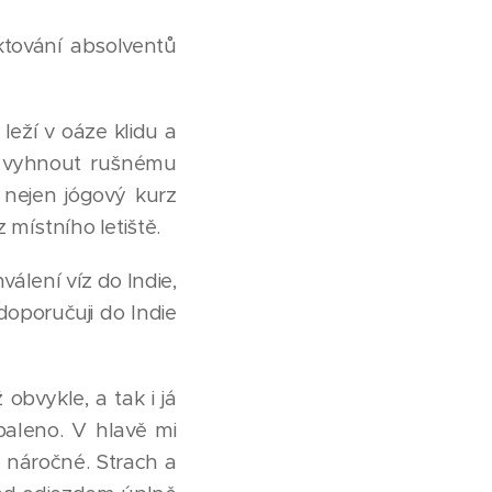
ktování absolventů
leží v oáze klidu a
se vyhnout rušnému
u nejen jógový kurz
z místního letiště.
válení víz do Indie,
doporučuji do Indie
obvykle, a tak i já
baleno. V hlavě mi
 náročné. Strach a