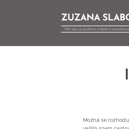
ZUZANA SLAB
"Čím více se budeme chápat a respektovat
žít."
Možná se rozhoduje
vaším snem cestovat