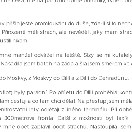
o mne čeká, mě na pár dnů úplně ohromily, týden p
ny přišlo ještě promlouvání do duše, zda-li si to nech
) Přirozeně měli strach, ale nevěděli, jaký mám stra
ustili nikam.
mne manžel odvážel na letiště. Slzy se mi kutálely 
 Nasadila jsem batoh na záda a šla jsem směrem ke 
o Moskvy, z Moskvy do Dillí a z Dillí do Dehradúnu.
flot) byly parádní. Po příletu do Dillí proběhla kon
 tam cestuji a co tam chci dělat. Na přestup jsem měl
vnitrostátní lety odlétají z jiného terminálu. Při do
 300metrová fronta. Další z možností byl taxík. 
 mne opět zaplavil pocit strachu. Nastoupila jse