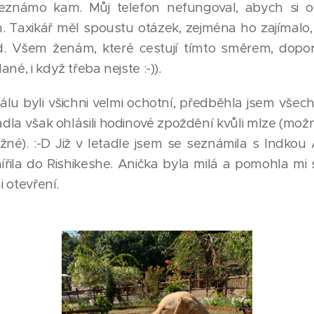
neznámo kam. Můj telefon nefungoval, abych si o
Taxikář měl spoustu otázek, zejména ho zajímalo, 
 Všem ženám, které cestují tímto směrem, doporuč
né, i když třeba nejste :-)).
lu byli všichni velmi ochotní, předběhla jsem všec
dla však ohlásili hodinové zpoždění kvůli mlze (možn
běžné). :-D Již v letadle jsem se seznámila s Indko
řila do Rishikeshe. Anička byla milá a pomohla mi se
mi otevření.