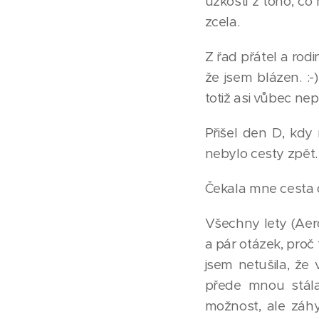
úzkosti z toho, c
zcela.
Z řad přátel a rodi
že jsem blázen. :-
totiž asi vůbec nep
Přišel den D, kdy 
nebylo cesty zpět.
Čekala mne cesta d
Všechny lety (Aero
a pár otázek, proč
jsem netušila, že 
přede mnou stála
možnost, ale záhy