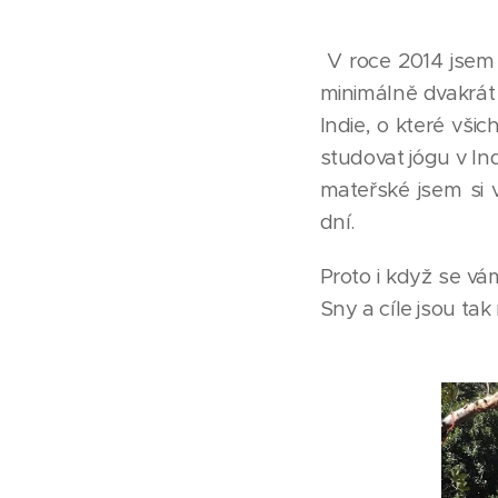
V roce 2014 jsem 
minimálně dvakrát 
Indie, o které všic
studovat jógu v Ind
mateřské jsem si 
dní.
Proto i když se v
Sny a cíle jsou tak