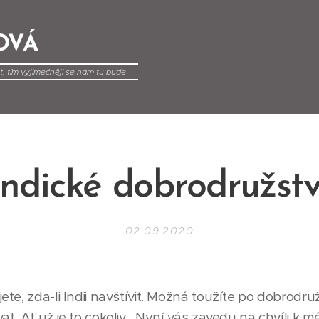
OVÁ
, tím výjimečněji se nám tu bude
Indické dobrodružstv
02.09.2020
te, zda-li Indii navštívit. Možná toužíte po dobrodru
. Ať už je to cokoliv... Nyní vás zavedu na chvíli k m