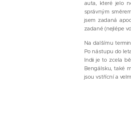
auta, které jelo 
správným směrem. 
jsem zadaná apod.
zadané (nejlépe vda
Na dalšímu terminá
Po nástupu do leta
Indii je to zcela 
Bengálsku, také mí
jsou vstřícní a vel