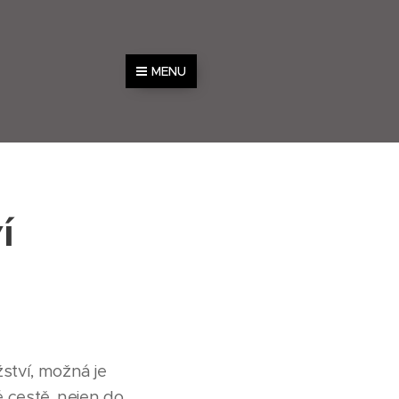
MENU
í
žství, možná je
é cestě, nejen do