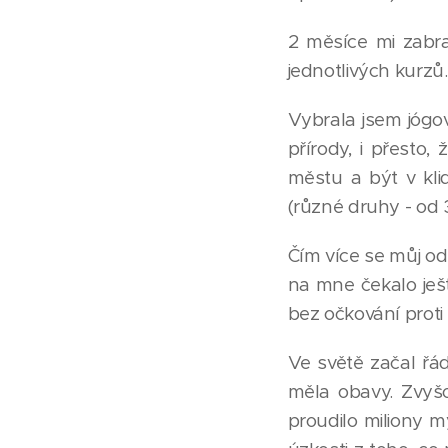
2 měsíce mi zabra
jednotlivých kurzů.
Vybrala jsem jógov
přírody, i přesto
městu a být v klid
(různé druhy - od 3
Čím více se můj odl
na mne čekalo ješt
bez očkování proti
Ve světě začal řád
měla obavy. Zvyšo
proudilo miliony 