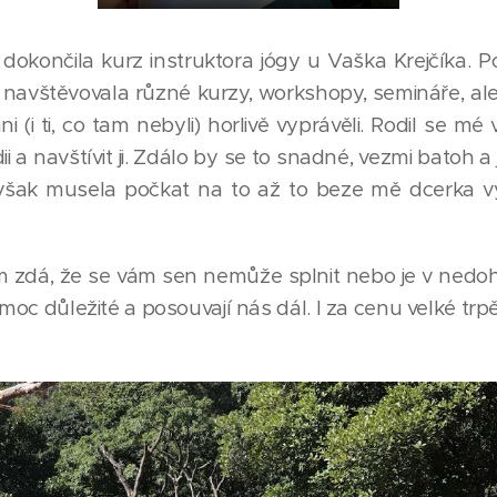
dokončila kurz instruktora jógy u Vaška Krejčíka. P
navštěvovala různé kurzy, workshopy, semináře, ale
hni (i ti, co tam nebyli) horlivě vyprávěli. Rodil se mé
ii a navštívit ji. Zdálo by se to snadné, vezmi batoh
však musela počkat na to až to beze mě dcerka v
ám zdá, že se vám sen nemůže splnit nebo je v nedoh
 moc důležité a posouvají nás dál. I za cenu velké trpě