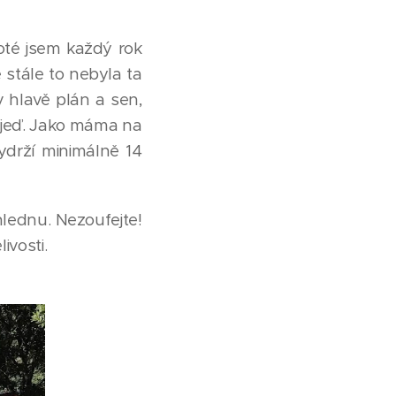
oté jsem každý rok
 stále to nebyla ta
 v hlavě plán a sen,
 a jeď. Jako máma na
ydrží minimálně 14
lednu. Nezoufejte!
livosti.