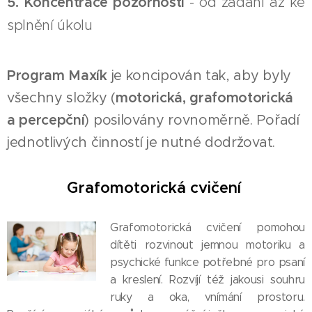
5. Koncentrace pozornosti
- od zadání až ke
splnění úkolu
Program Maxík
je koncipován tak, aby byly
všechny složky (
motorická, grafomotorická
a percepční
) posilovány rovnoměrně. Pořadí
jednotlivých činností je nutné dodržovat.
Grafomotorická cvičení
Grafomotorická cvičení pomohou
dítěti rozvinout jemnou motoriku a
psychické funkce potřebné pro psaní
a kreslení. Rozvíjí též jakousi souhru
ruky a oka, vnímání prostoru.