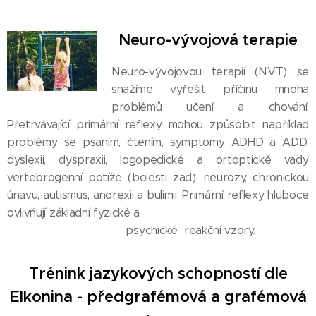
Neuro-vývojová terapie
Neuro-vývojovou terapií (NVT) se
snažíme vyřešit příčinu mnoha
problémů učení a chování.
Přetrvávající primární reflexy mohou způsobit například
problémy se psaním, čtením, symptomy ADHD a ADD,
dyslexii, dyspraxii, logopedické a ortoptické vady,
vertebrogenní potíže (bolesti zad), neurózy, chronickou
únavu, autismus, anorexii a bulimii. Primární reflexy hluboce
ovlivňují základní fyzické a
psychické reakční vzory.
Trénink jazykových schopností dle
Elkonina - předgrafémová a grafémová