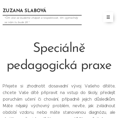
ZUZANA SLABOVÁ
"Čím více se budeme chápat a respektovat, tím výjimečněji
se nám tu bude žít."
Speciálně
pedagogická praxe
Přejete si zhodnotit dosavadní vývoj Vašeho dítěte,
chcete Vaše dítě připravit na vstup do školy, předejít
poruchám učení či chování, případně jejich důsledkům.
Máte nějaký výchovný problém, nevíte, jak zvládnout
období vzdoru, nebo máte stanovenou diagnózu, ale