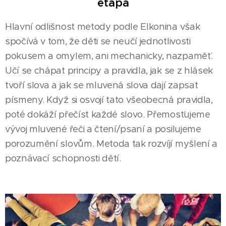
etapa
Hlavní odlišnost metody podle Elkonina však
spočívá v tom, že děti se neučí jednotlivosti
pokusem a omylem, ani mechanicky, nazpaměť.
Učí se chápat principy a pravidla, jak se z hlásek
tvoří slova a jak se mluvená slova dají zapsat
písmeny. Když si osvojí tato všeobecná pravidla,
poté dokáží přečíst každé slovo. Přemosťujeme
vývoj mluvené řeči a čtení/psaní a posilujeme
porozumění slovům. Metoda tak rozvíjí myšlení a
poznávací schopnosti dětí.