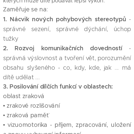
kterých může dítě podávat lepší výkon.
Zaměřuje se na:
1. Nácvik nových pohybových stereotypů
-
správné sezení, správné dýchání, úchop
tužky
2. Rozvoj komunikačních dovedností
-
správná výslovnost a tvoření vět, porozumění
obsahu slyšeného - co, kdy, kde, jak ... má
dítě udělat ...
3. Posilování dílčích funkcí v oblastech:
oblast zraková
• zrakové rozlišování
• zraková paměť
• vizuomotorika - příjem, zpracování, uložení