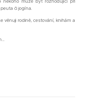
o někoho může být rozhodující při
peuta či jogína.
 věnuji rodině, cestování, knihám a
...