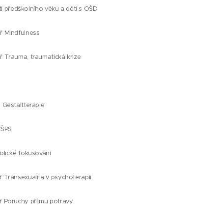
ti předškolního věku a dětí s OŠD
 Mindfulness
Trauma, traumatická krize
Gestaltterapie
VŠPS
lické fokusování
Transexualita v psychoterapii
 Poruchy příjmu potravy