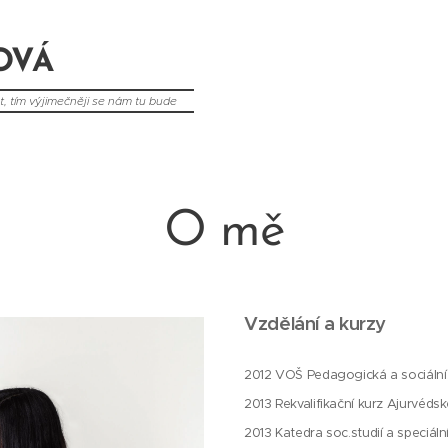
OVÁ
, tím výjimečněji se nám tu bude
O mě
Vzdělání a kurzy
2012 VOŠ Pedagogická a sociální
2013 Rekvalifikační kurz Ajurvédsk
2013 Katedra soc.studií a speciál