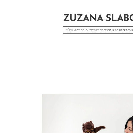
ZUZANA SLAB
"Čím více se budeme chápat a respektovat
žít."