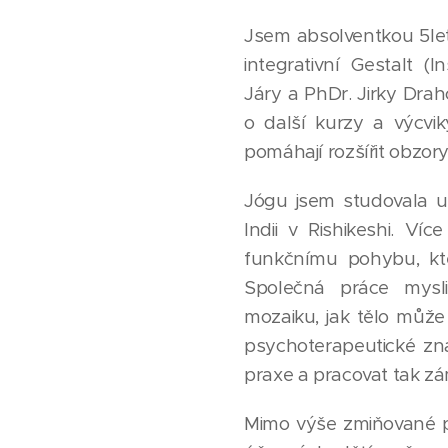
Jsem absolventkou 5le
integrativní Gestalt (
Járy a PhDr. Jirky Drah
o další kurzy a výcvik
pomáhají rozšířit obzory
Jógu jsem studovala u
Indii v Rishikeshi. V
funkčnímu pohybu, kte
Společná práce mysl
mozaiku, jak tělo může
psychoterapeutické zna
praxe a pracovat tak z
Mimo výše zmiňované p