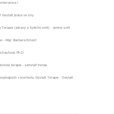
intervence I.
 Gestalt práce se sny
Terapie (zdravý a funkční svět) - Jemný svět
o - Mgr. Barbara Ernest
Schautová, Ph.D.
ická terapie - seminář Instep
pívajících v kontextu Gestalt Terapie - Gestalt