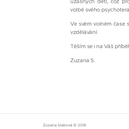
úžasných dětí, což pr
volbě svého psychotera
Ve svém volném čase se
vzdělávání.
Těším se i na Váš příběh
Zuzana S.
Zuzana Slabová © 2018