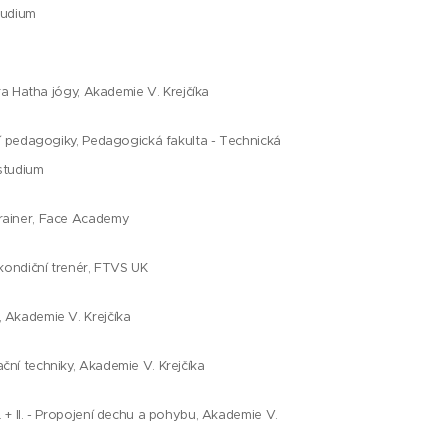
studium
ra Hatha jógy, Akademie V. Krejčíka
ní pedagogiky, Pedagogická fakulta - Technická
 studium
rainer, Face Academy
 kondiční trenér, FTVS UK
 Akademie V. Krejčíka
ční techniky, Akademie V. Krejčíka
 + II. - Propojení dechu a pohybu, Akademie V.