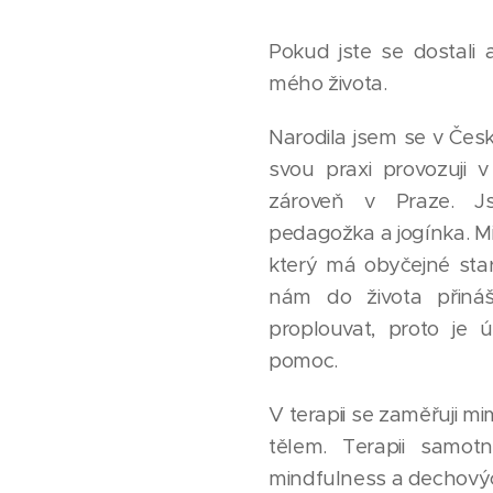
Pokud jste se dostali
mého života.
Narodila jsem se v Čes
svou praxi provozuji v
zároveň v Praze. Js
pedagožka a jogínka. Mi
který má obyčejné staro
nám do života přin
proplouvat, proto je ú
pomoc.
V terapii se zaměřuji mi
tělem. Terapii samot
mindfulness a dechovýc