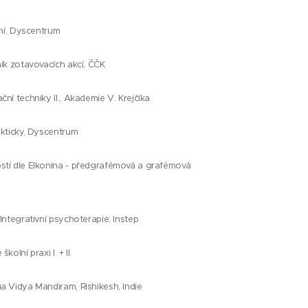
aní, Dyscentrum
ík zotavovacích akcí, ČČK
ní techniky II., Akademie V. Krejčíka
akticky, Dyscentrum
stí dle Elkonina - předgrafémová a grafémová
Integrativní psychoterapie, Instep
olní praxi I. + II.
a Vidya Mandiram, Rishikesh, Indie