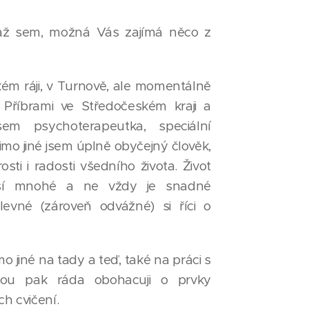
 až sem, možná Vás zajímá něco z
kém ráji, v Turnově, ale momentálně
 Příbrami ve Středočeském kraji a
em psychoterapeutka, speciální
mo jiné jsem úplně obyčejný člověk,
sti i radosti všedního života. Život
áší mnohé a ne vždy je snadné
levné (zároveň odvážné) si říci o
mo jiné na tady a teď, také na práci s
nou pak ráda obohacuji o prvky
h cvičení.