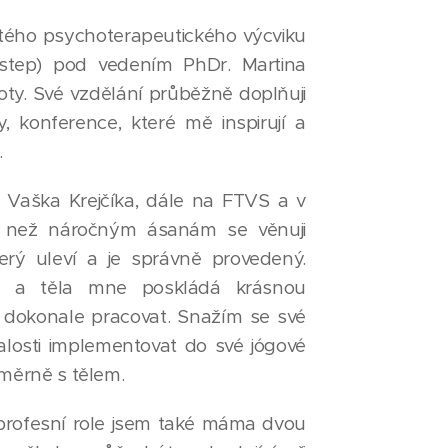
tého psychoterapeutického výcviku
Instep) pod vedením PhDr. Martina
oty. Své vzdělání průběžně doplňuji
y, konference, které mě inspirují a
.
 Vaška Krejčíka, dále na FTVS a v
íce než náročným ásanám se věnuji
rý uleví a je správně provedený.
i a těla mne poskládá krásnou
 dokonale pracovat. Snažím se své
losti implementovat do své jógové
áměrně s tělem.
rofesní role jsem také máma dvou