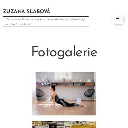
ZUZANA SLABOVÁ
"Čím více se budeme chápat a respektovat, tím výjimečněji
se nám tu bude žít."
Fotogalerie