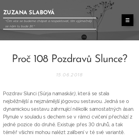
ZUZANA SLABOVÁ
"Čím více se budeme chápat a respektovat, tím výjimečněji
se nám tu bude žít."
Proč 108 Pozdravů Slunce?
15.06.2018
Pozdrav Slunci (Súrja namaskár
)
, která se stala
nejběžnější a nejznámější jógovou sestavou. Jedná se o
dynamickou sestavu zahrnující několik samostatných ásan.
Plynule v souladu s dechem se v rámci cvičení přechází z
jedné pozice do druhé. Existuje přes 30 druhů, a tak
téměř všichni mohou nalézt zalíbení v té své variantě.