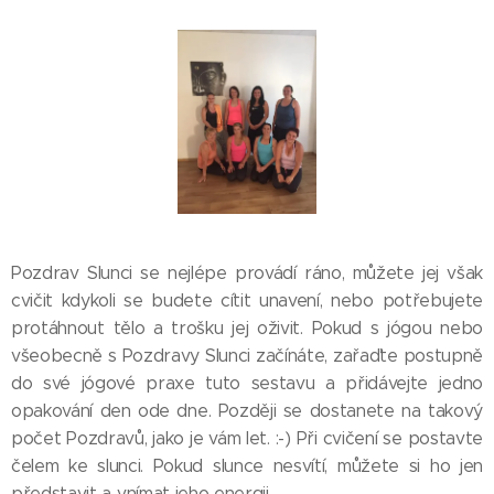
Pozdrav Slunci se nejlépe provádí ráno, můžete jej však
cvičit kdykoli se budete cítit unavení, nebo potřebujete
protáhnout tělo a trošku jej oživit. Pokud s jógou nebo
všeobecně s Pozdravy Slunci začínáte, zařaďte postupně
do své jógové praxe tuto sestavu a přidávejte jedno
opakování den ode dne. Později se dostanete na takový
počet Pozdravů, jako je vám let. :-) Při cvičení se postavte
čelem ke slunci. Pokud slunce nesvítí, můžete si ho jen
představit a vnímat jeho energii.